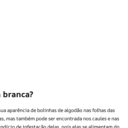
a branca?
sua aparência de bolinhas de algodão nas folhas das
has, mas também pode ser encontrada nos caules e nas
ndício de infestação delas, pois elas se alimentam do