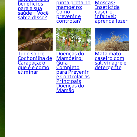
pinta preta no
Moscas?
benefícios
mamoeiro:
Inseticida
para a sua
Como
caseiro
saúde – Você
prevenir e
infalível:
sabia disso?
controlar?
aprenda fazer
Tudo sobre
Doenças do
Mata mato
Cochonilha de
Mamoeiro:
caseiro com
Carapaça: o
Guia
sal, vinagre e
que é e como
Completo
detergente
eliminar
para Prevenir
e Controlar as
Principais
Doenças do
Mamão