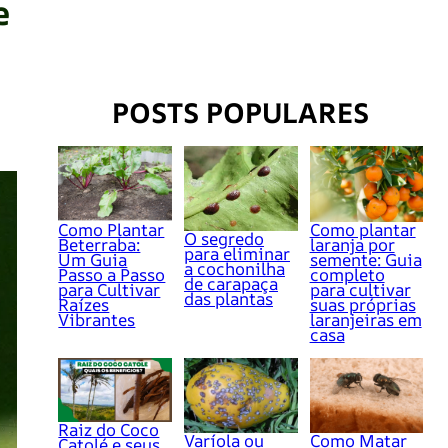
e
POSTS POPULARES
Como Plantar
Como plantar
O segredo
Beterraba:
laranja por
para eliminar
Um Guia
semente: Guia
a cochonilha
Passo a Passo
completo
de carapaça
para Cultivar
para cultivar
das plantas
Raízes
suas próprias
Vibrantes
laranjeiras em
casa
Raiz do Coco
Varíola ou
Como Matar
Catolé e seus