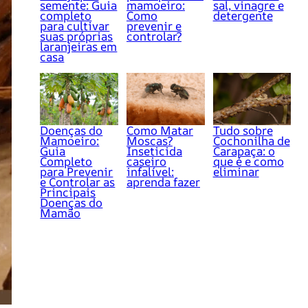
semente: Guia
mamoeiro:
sal, vinagre e
completo
Como
detergente
para cultivar
prevenir e
suas próprias
controlar?
laranjeiras em
casa
Doenças do
Como Matar
Tudo sobre
Mamoeiro:
Moscas?
Cochonilha de
Guia
Inseticida
Carapaça: o
Completo
caseiro
que é e como
para Prevenir
infalível:
eliminar
e Controlar as
aprenda fazer
Principais
Doenças do
Mamão