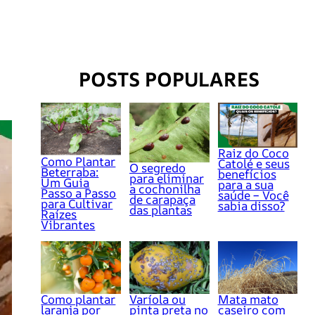
POSTS POPULARES
Raiz do Coco
Como Plantar
Catolé e seus
O segredo
Beterraba:
benefícios
para eliminar
Um Guia
para a sua
a cochonilha
Passo a Passo
saúde – Você
de carapaça
para Cultivar
sabia disso?
das plantas
Raízes
Vibrantes
Como plantar
Varíola ou
Mata mato
laranja por
pinta preta no
caseiro com