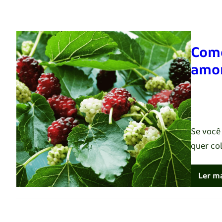
Como
amor
Renato 
Se você
quer co
Ler m