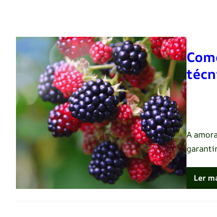
Como
técn
Renato 
A amora
garanti
Ler m