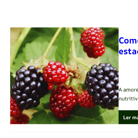
Como
esta
Renato 
A amore
nutriti
Ler m