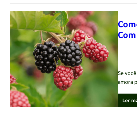
Como
Comp
Renato 
Se você
amora p
Ler m