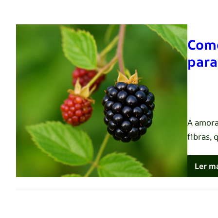
Como
para
Renato 
A amora
fibras,
Ler m