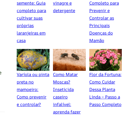
semente: Guia
vinagre e
Completo para
completo para
detergente
Prevenir e
cultivar suas
Controlar as
próprias
Principais
laranjeiras em
Doenças do
casa
Mamão
e
Varíola ou pinta
Como Matar
Flor da Fortuna:
preta no
Moscas?
Como Cuidar
mamoeiro:
Inseticida
Dessa Planta
Como prevenir
caseiro
Linda – Passo a
e controlar?
infalível:
Passo Completo
aprenda fazer