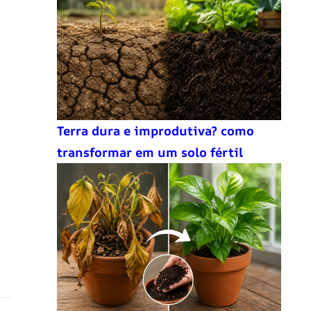
Terra dura e improdutiva? como
transformar em um solo fértil