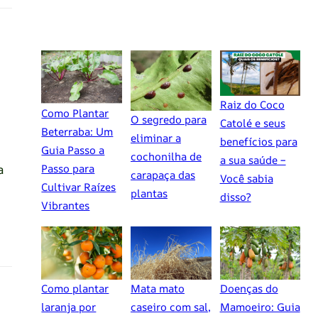
Raiz do Coco
Como Plantar
O segredo para
Catolé e seus
Beterraba: Um
eliminar a
benefícios para
Guia Passo a
cochonilha de
a sua saúde –
a
Passo para
carapaça das
Você sabia
Cultivar Raízes
plantas
disso?
Vibrantes
Como plantar
Mata mato
Doenças do
laranja por
caseiro com sal,
Mamoeiro: Guia