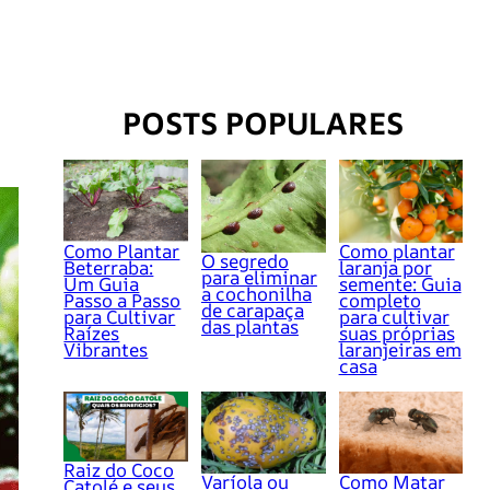
POSTS POPULARES
Como Plantar
Como plantar
O segredo
Beterraba:
laranja por
para eliminar
Um Guia
semente: Guia
a cochonilha
Passo a Passo
completo
de carapaça
para Cultivar
para cultivar
das plantas
Raízes
suas próprias
Vibrantes
laranjeiras em
casa
Raiz do Coco
Varíola ou
Como Matar
Catolé e seus