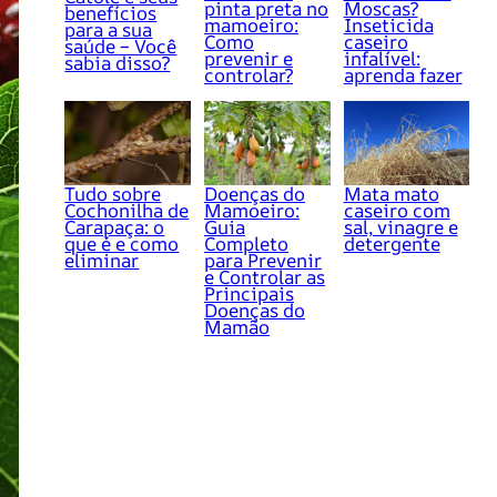
pinta preta no
Moscas?
benefícios
mamoeiro:
Inseticida
para a sua
Como
caseiro
saúde – Você
prevenir e
infalível:
sabia disso?
controlar?
aprenda fazer
Tudo sobre
Doenças do
Mata mato
Cochonilha de
Mamoeiro:
caseiro com
Carapaça: o
Guia
sal, vinagre e
que é e como
Completo
detergente
eliminar
para Prevenir
e Controlar as
Principais
Doenças do
Mamão