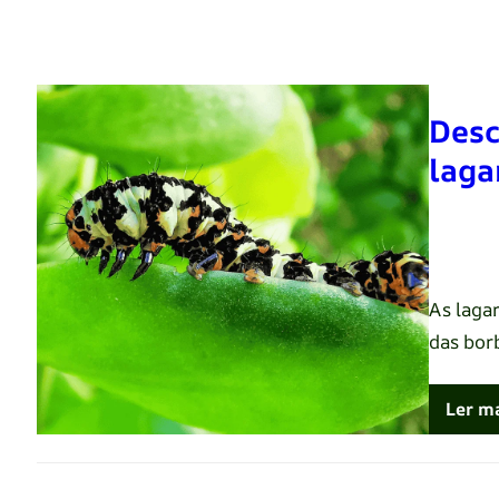
Desc
laga
Renato 
As laga
das bor
Ler m