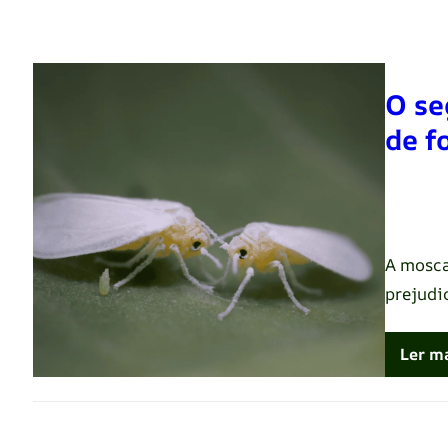
O se
de f
Renato 
A mosca
prejudi
Ler m