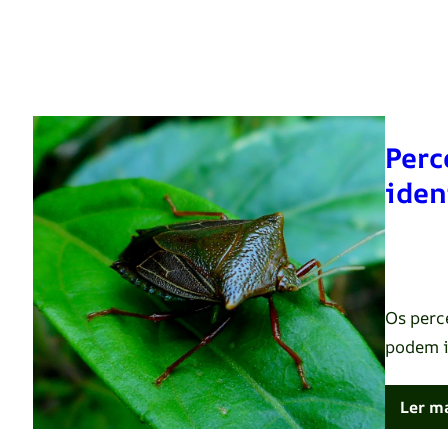
Perc
iden
Renato 
Os perc
podem i
Ler m