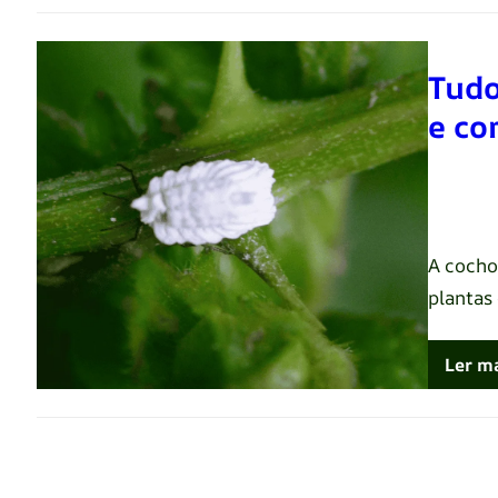
Tudo
e co
Renato 
A cocho
plantas
Ler m