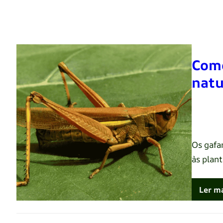
Como
natu
Renato 
Os gafa
às plan
Ler m