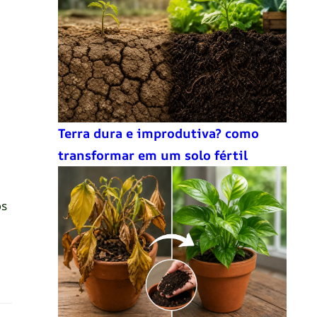
Terra dura e improdutiva? como
transformar em um solo fértil
os