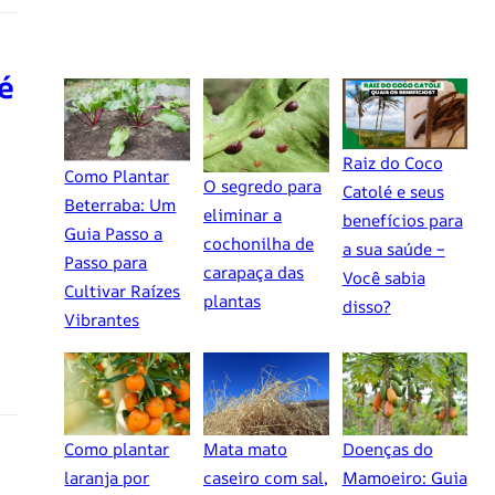
é
Raiz do Coco
Como Plantar
O segredo para
Catolé e seus
Beterraba: Um
eliminar a
benefícios para
Guia Passo a
cochonilha de
a sua saúde –
Passo para
carapaça das
Você sabia
Cultivar Raízes
plantas
disso?
Vibrantes
Como plantar
Mata mato
Doenças do
laranja por
caseiro com sal,
Mamoeiro: Guia