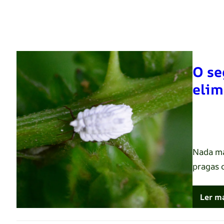
O se
elim
Renato 
Nada ma
pragas 
Ler m