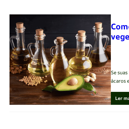
Como
vege
Renato 
Se suas
ácaros 
Ler m