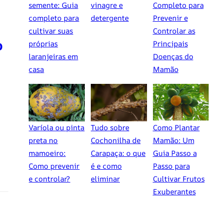
semente: Guia
vinagre e
Completo para
completo para
detergente
Prevenir e
cultivar suas
Controlar as
o
próprias
Principais
laranjeiras em
Doenças do
casa
Mamão
Varíola ou pinta
Tudo sobre
Como Plantar
preta no
Cochonilha de
Mamão: Um
mamoeiro:
Carapaça: o que
Guia Passo a
Como prevenir
é e como
Passo para
e controlar?
eliminar
Cultivar Frutos
Exuberantes