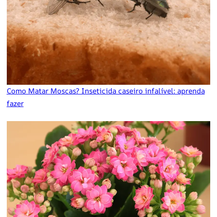
Como Matar Moscas? Inseticida caseiro infalível: aprenda
fazer