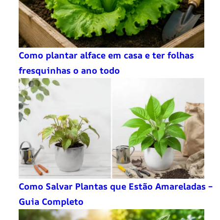
Como plantar alface em casa e ter folhas
fresquinhas o ano todo
Como Salvar Plantas que Estão Amareladas –
Guia Completo