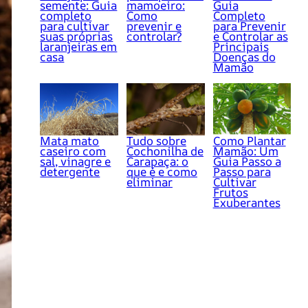
semente: Guia
mamoeiro:
Guia
completo
Como
Completo
para cultivar
prevenir e
para Prevenir
suas próprias
controlar?
e Controlar as
laranjeiras em
Principais
casa
Doenças do
Mamão
Mata mato
Tudo sobre
Como Plantar
caseiro com
Cochonilha de
Mamão: Um
sal, vinagre e
Carapaça: o
Guia Passo a
detergente
que é e como
Passo para
eliminar
Cultivar
Frutos
Exuberantes