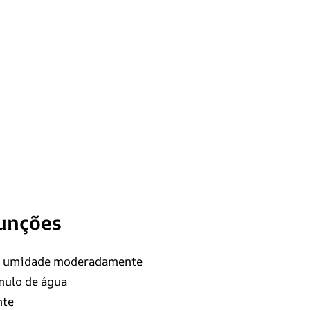
funções
ém umidade moderadamente
mulo de água
nte