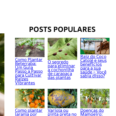
POSTS POPULARES
Raiz do Coco
Como Plantar
Catolé e seus
O segredo
Beterraba:
benefícios
para eliminar
Um Guia
para a sua
a cochonilha
Passo a Passo
saúde – Você
de carapaça
para Cultivar
sabia disso?
das plantas
Raízes
Vibrantes
Como plantar
Varíola ou
Doenças do
laranja por
pinta preta no
Mamoeiro: