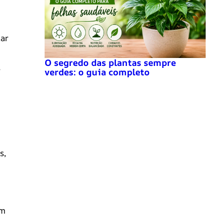
tar
O segredo das plantas sempre
,
verdes: o guia completo
s,
em