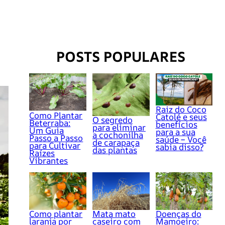
POSTS POPULARES
Raiz do Coco
Como Plantar
Catolé e seus
O segredo
Beterraba:
benefícios
para eliminar
Um Guia
para a sua
a cochonilha
Passo a Passo
saúde – Você
de carapaça
para Cultivar
sabia disso?
das plantas
Raízes
Vibrantes
Como plantar
Mata mato
Doenças do
laranja por
caseiro com
Mamoeiro: