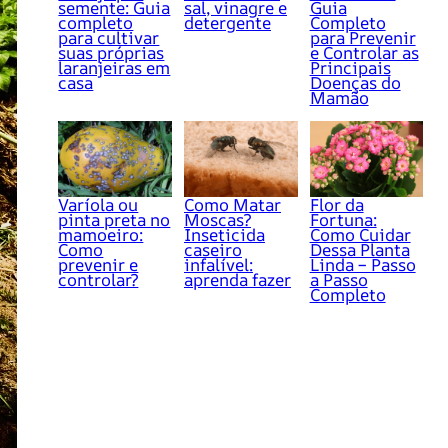
semente: Guia
sal, vinagre e
Guia
completo
detergente
Completo
para cultivar
para Prevenir
suas próprias
e Controlar as
laranjeiras em
Principais
casa
Doenças do
Mamão
Varíola ou
Como Matar
Flor da
pinta preta no
Moscas?
Fortuna:
mamoeiro:
Inseticida
Como Cuidar
Como
caseiro
Dessa Planta
prevenir e
infalível:
Linda – Passo
controlar?
aprenda fazer
a Passo
Completo