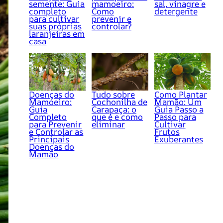
semente: Guia
mamoeiro:
sal, vinagre e
completo
Como
detergente
para cultivar
prevenir e
suas próprias
controlar?
laranjeiras em
casa
Doenças do
Tudo sobre
Como Plantar
Mamoeiro:
Cochonilha de
Mamão: Um
Guia
Carapaça: o
Guia Passo a
Completo
que é e como
Passo para
para Prevenir
eliminar
Cultivar
e Controlar as
Frutos
Principais
Exuberantes
Doenças do
Mamão