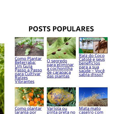
POSTS POPULARES
Raiz do Coco
Como Plantar
Catolé e seus
O segredo
Beterraba:
benefícios
para eliminar
Um Guia
para a sua
a cochonilha
Passo a Passo
saúde – Você
de carapaça
para Cultivar
sabia disso?
das plantas
Raízes
Vibrantes
Como plantar
Varíola ou
Mata mato
laranja por
pinta preta no
caseiro com