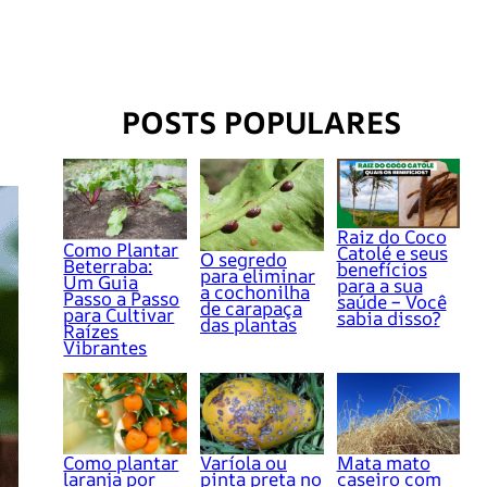
POSTS POPULARES
Raiz do Coco
Como Plantar
Catolé e seus
O segredo
Beterraba:
benefícios
para eliminar
Um Guia
para a sua
a cochonilha
Passo a Passo
saúde – Você
de carapaça
para Cultivar
sabia disso?
das plantas
Raízes
Vibrantes
Como plantar
Varíola ou
Mata mato
laranja por
pinta preta no
caseiro com