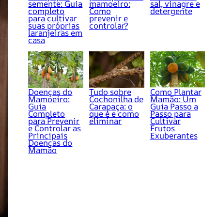
semente: Guia
mamoeiro:
sal, vinagre e
completo
Como
detergente
para cultivar
prevenir e
suas próprias
controlar?
laranjeiras em
casa
Doenças do
Tudo sobre
Como Plantar
Mamoeiro:
Cochonilha de
Mamão: Um
Guia
Carapaça: o
Guia Passo a
Completo
que é e como
Passo para
para Prevenir
eliminar
Cultivar
e Controlar as
Frutos
Principais
Exuberantes
Doenças do
Mamão