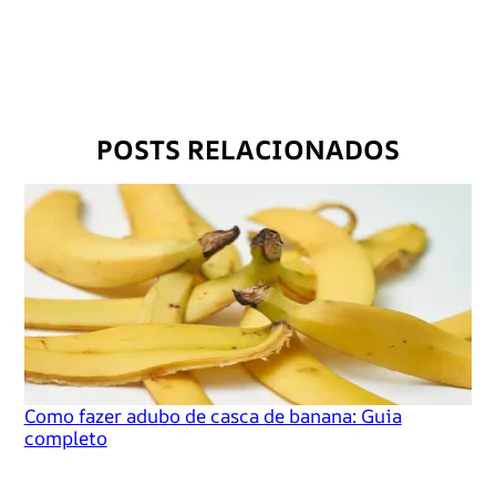
r
r
e
g
a
POSTS RELACIONADOS
n
d
o
…
Como fazer adubo de casca de banana: Guia
completo