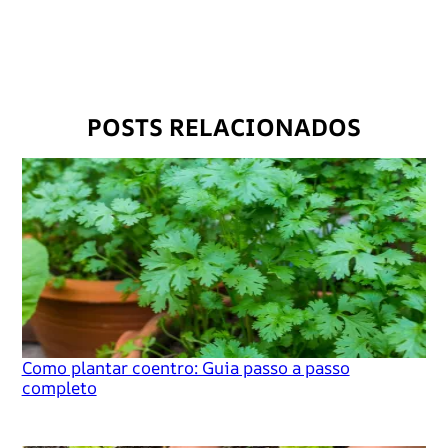
r
r
e
g
a
POSTS RELACIONADOS
n
d
o
…
Como plantar coentro: Guia passo a passo
completo