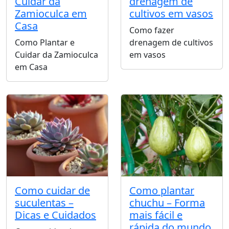
Cuidar da
drenagem de
Zamioculca em
cultivos em vasos
Casa
Como fazer
Como Plantar e
drenagem de cultivos
Cuidar da Zamioculca
em vasos
em Casa
Como cuidar de
Como plantar
suculentas –
chuchu – Forma
Dicas e Cuidados
mais fácil e
rápida do mundo