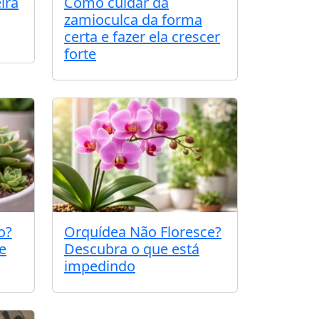
ira
Como cuidar da
zamioculca da forma
certa e fazer ela crescer
forte
o?
Orquídea Não Floresce?
e
Descubra o que está
impedindo