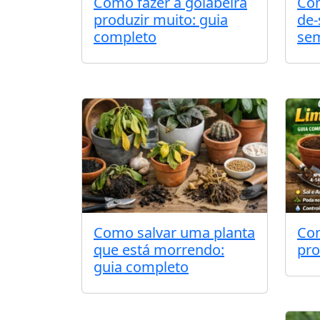
Como fazer a goiabeira
Com
produzir muito: guia
de-
completo
sem
Como salvar uma planta
Com
que está morrendo:
pro
guia completo