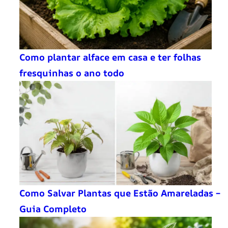
Como plantar alface em casa e ter folhas
fresquinhas o ano todo
Como Salvar Plantas que Estão Amareladas –
Guia Completo