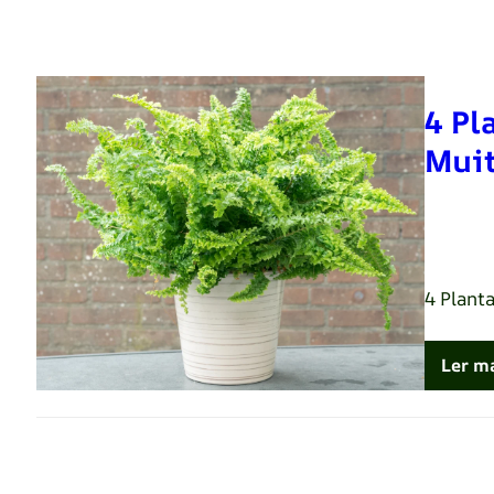
4 Pl
Muit
Renato 
4 Plant
Ler m