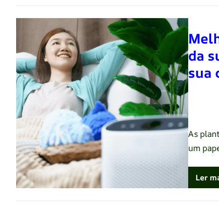
Melh
da s
sua 
Renato 
As plan
um pape
Ler m