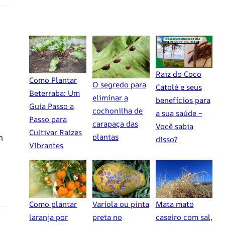
Raiz do Coco
Como Plantar
O segredo para
Catolé e seus
Beterraba: Um
eliminar a
benefícios para
Guia Passo a
cochonilha de
a sua saúde –
Passo para
carapaça das
Você sabia
Cultivar Raízes
m
plantas
disso?
Vibrantes
Como plantar
Varíola ou pinta
Mata mato
laranja por
preta no
caseiro com sal,