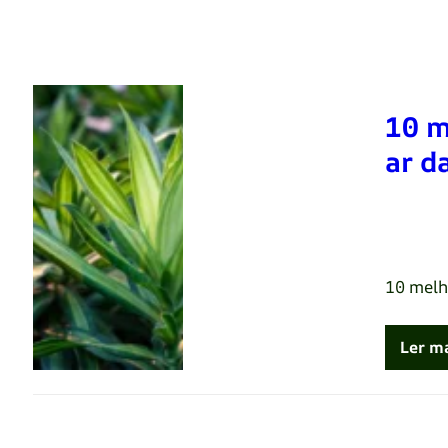
10 m
ar d
Renato 
10 melho
Ler m