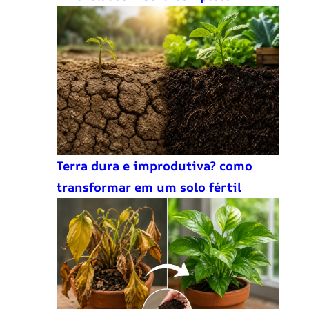
Terra dura e improdutiva? como
transformar em um solo fértil