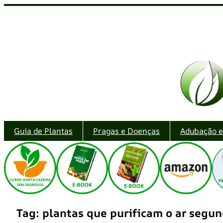
Pular
para
o
conteúdo
Guia de Plantas
Pragas e Doenças
Adubação 
Tag:
plantas que purificam o ar segun