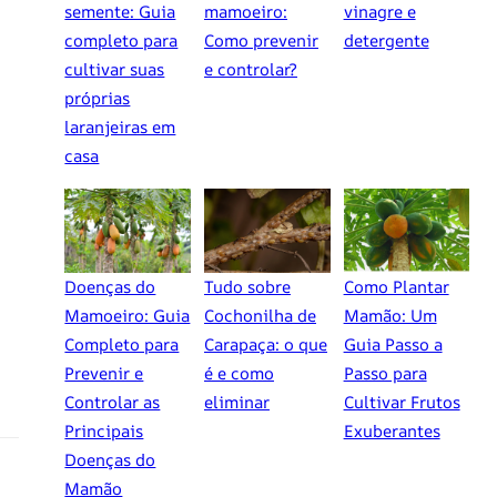
semente: Guia
mamoeiro:
vinagre e
completo para
Como prevenir
detergente
cultivar suas
e controlar?
próprias
laranjeiras em
casa
Doenças do
Tudo sobre
Como Plantar
Mamoeiro: Guia
Cochonilha de
Mamão: Um
Completo para
Carapaça: o que
Guia Passo a
Prevenir e
é e como
Passo para
Controlar as
eliminar
Cultivar Frutos
Principais
Exuberantes
Doenças do
Mamão