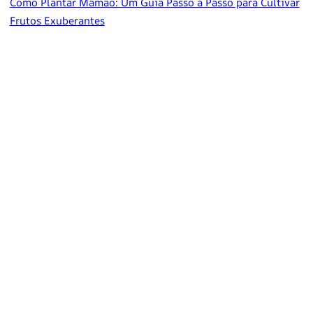
Como Plantar Mamão: Um Guia Passo a Passo para Cultivar
Frutos Exuberantes