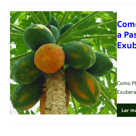
Como
a Pa
Exub
Renato 
Como Pl
Exubera
Ler m