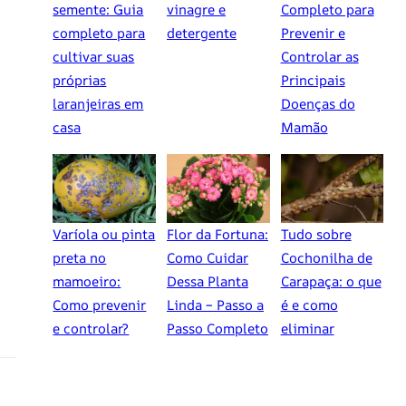
semente: Guia
vinagre e
Completo para
completo para
detergente
Prevenir e
cultivar suas
Controlar as
próprias
Principais
laranjeiras em
Doenças do
casa
Mamão
Varíola ou pinta
Flor da Fortuna:
Tudo sobre
preta no
Como Cuidar
Cochonilha de
mamoeiro:
Dessa Planta
Carapaça: o que
Como prevenir
Linda – Passo a
é e como
e controlar?
Passo Completo
eliminar