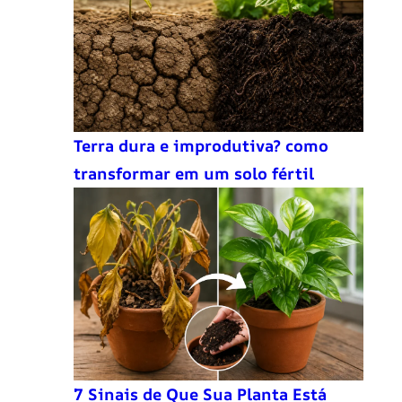
Terra dura e improdutiva? como
transformar em um solo fértil
7 Sinais de Que Sua Planta Está