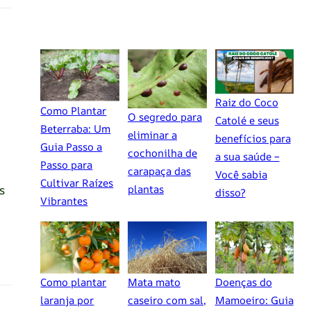
Raiz do Coco
Como Plantar
O segredo para
Catolé e seus
Beterraba: Um
eliminar a
benefícios para
Guia Passo a
cochonilha de
a sua saúde –
Passo para
carapaça das
Você sabia
Cultivar Raízes
s
plantas
disso?
Vibrantes
Como plantar
Mata mato
Doenças do
laranja por
caseiro com sal,
Mamoeiro: Guia