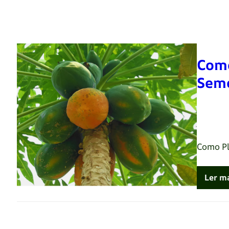
Como
Sem
Renato 
Como Pl
Ler m