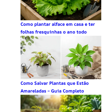
Como plantar alface em casa e ter
folhas fresquinhas o ano todo
Como Salvar Plantas que Estão
Amareladas – Guia Completo