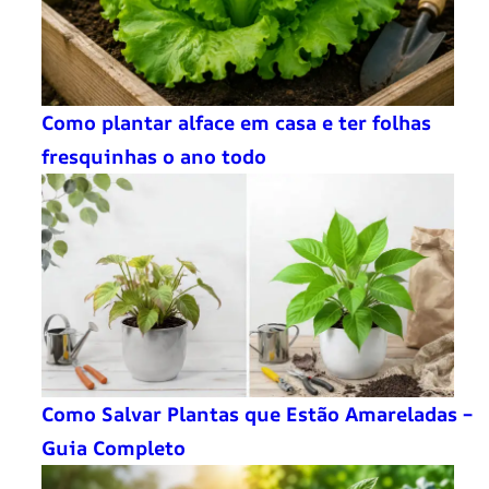
Como plantar alface em casa e ter folhas
fresquinhas o ano todo
Como Salvar Plantas que Estão Amareladas –
Guia Completo