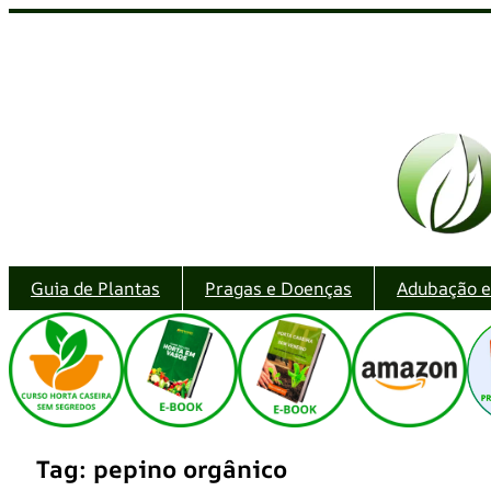
Pular
para
o
conteúdo
Guia de Plantas
Pragas e Doenças
Adubação 
Tag:
pepino orgânico