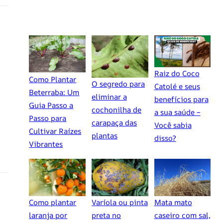
Raiz do Coco
Como Plantar
O segredo para
Catolé e seus
Beterraba: Um
eliminar a
benefícios para
Guia Passo a
cochonilha de
a sua saúde –
Passo para
carapaça das
Você sabia
Cultivar Raízes
plantas
disso?
Vibrantes
Como plantar
Varíola ou pinta
Mata mato
laranja por
preta no
caseiro com sal,