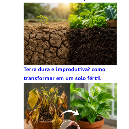
Terra dura e improdutiva? como
transformar em um solo fértil