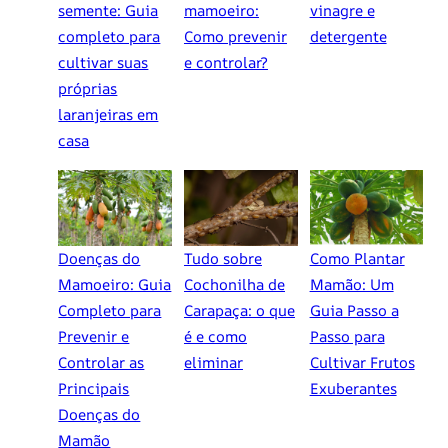
semente: Guia
mamoeiro:
vinagre e
completo para
Como prevenir
detergente
cultivar suas
e controlar?
próprias
laranjeiras em
casa
Doenças do
Tudo sobre
Como Plantar
Mamoeiro: Guia
Cochonilha de
Mamão: Um
Completo para
Carapaça: o que
Guia Passo a
Prevenir e
é e como
Passo para
Controlar as
eliminar
Cultivar Frutos
Principais
Exuberantes
Doenças do
Mamão