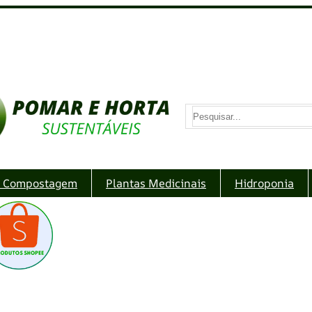
S
e
a
r
e Compostagem
Plantas Medicinais
Hidroponia
c
h