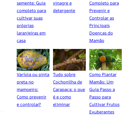
semente: Guia
vinagre e
Completo para
completo para
detergente
Prevenir e
cultivar suas
Controlar as
próprias
Principais
laranjeiras em
Doenças do
casa
Mamão
Varíola ou pinta
Tudo sobre
Como Plantar
preta no
Cochonilha de
Mamão: Um
mamoeiro:
Carapaça: o que
Guia Passo a
Como prevenir
é e como
Passo para
e controlar?
eliminar
Cultivar Frutos
Exuberantes