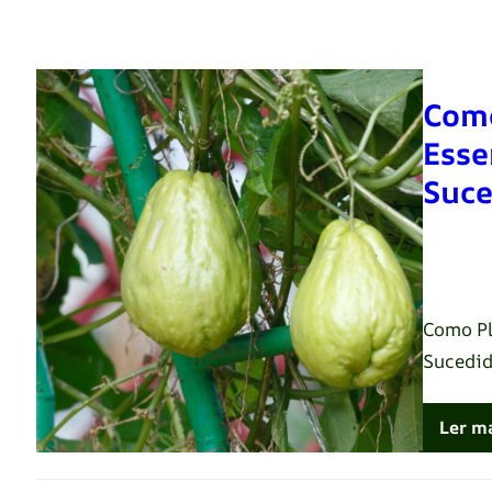
Como
Esse
Suce
Renato 
Como Pl
Sucedi
Ler m