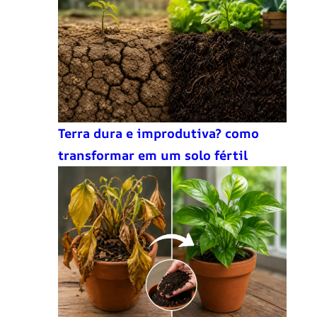
Terra dura e improdutiva? como
transformar em um solo fértil