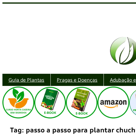
Pular
para
o
conteúdo
Guia de Plantas
Pragas e Doenças
Adubação 
Tag:
passo a passo para plantar chuc