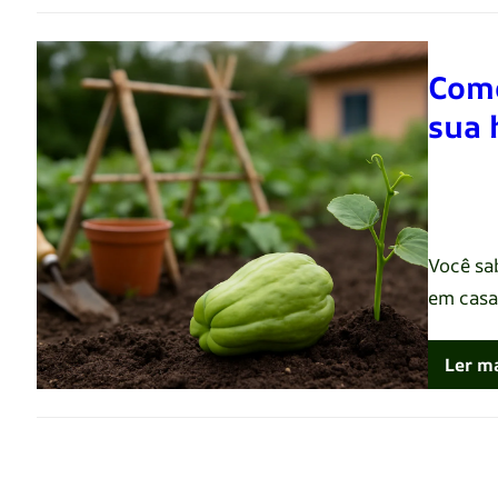
Como
sua 
Renato 
Você sa
em casa
Ler m