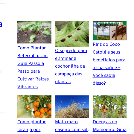
a
Raiz do Coco
Como Plantar
O segredo para
Catolé e seus
Beterraba: Um
eliminar a
benefícios para
Guia Passo a
cochonilha de
a sua saúde –
r
Passo para
carapaça das
Você sabia
Cultivar Raízes
plantas
disso?
Vibrantes
Como plantar
Mata mato
Doenças do
laranja por
caseiro com sal,
Mamoeiro: Guia