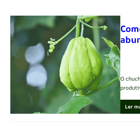
Como
abun
Renato 
O chuch
produti
Ler m