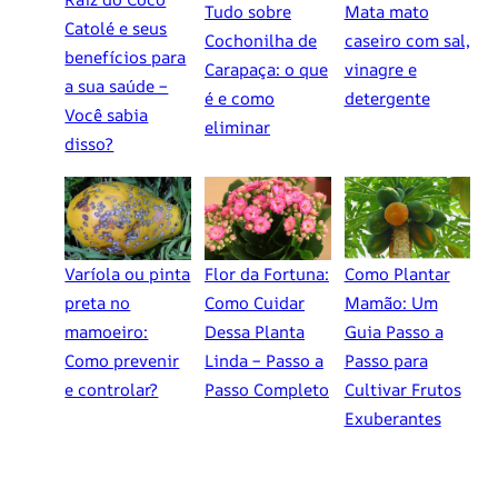
Tudo sobre
Mata mato
Catolé e seus
Cochonilha de
caseiro com sal,
benefícios para
Carapaça: o que
vinagre e
a sua saúde –
é e como
detergente
Você sabia
eliminar
disso?
Varíola ou pinta
Flor da Fortuna:
Como Plantar
preta no
Como Cuidar
Mamão: Um
mamoeiro:
Dessa Planta
Guia Passo a
Como prevenir
Linda – Passo a
Passo para
e controlar?
Passo Completo
Cultivar Frutos
Exuberantes