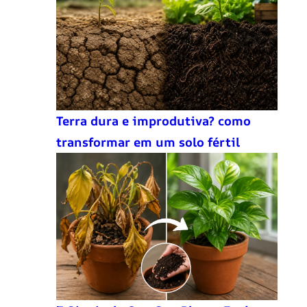
Terra dura e improdutiva? como
transformar em um solo fértil