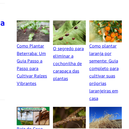
ra
Como Plantar
Como plantar
O segredo para
Beterraba: Um
laranja por
eliminar a
Guia Passo a
semente: Guia
cochonilha de
Passo para
completo para
carapaça das
Cultivar Raízes
cultivar suas
plantas
Vibrantes
próprias
laranjeiras em
casa
Raiz do Coco