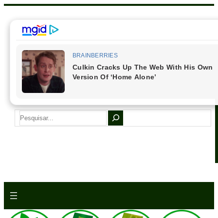
Pular
para
o
conteúdo
S
e
a
r
c
h