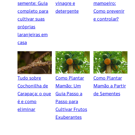
semente: Guia
vinagre e
mamoeiro:
completo para
detergente
Como prevenir
cultivar suas
e controlar?
próprias
laranjeiras em
casa
Tudo sobre
Como Plantar
Como Plantar
Cochonilha de
Mamão: Um
Mamão a Partir
Carapaça: o que
Guia Passo a
de Sementes
é e como
Passo para
eliminar
Cultivar Frutos
Exuberantes