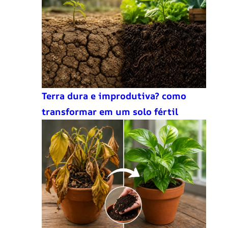
Terra dura e improdutiva? como
transformar em um solo fértil