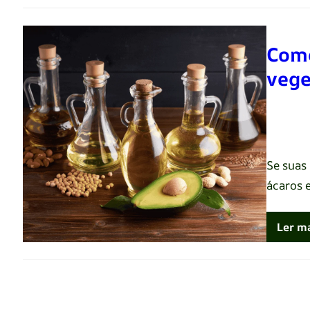
Como
vege
Renato 
Se suas
ácaros 
Ler m