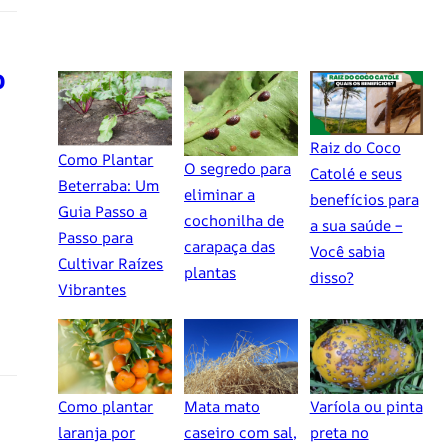
o
Raiz do Coco
Como Plantar
O segredo para
Catolé e seus
Beterraba: Um
eliminar a
benefícios para
Guia Passo a
cochonilha de
a sua saúde –
Passo para
carapaça das
Você sabia
Cultivar Raízes
plantas
disso?
Vibrantes
Como plantar
Mata mato
Varíola ou pinta
laranja por
caseiro com sal,
preta no