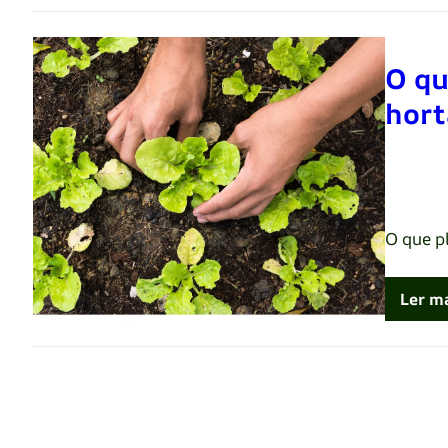
O qu
hort
Renato 
O que p
Ler m