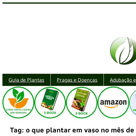
Pular
para
o
conteúdo
Guia de Plantas
Pragas e Doenças
Adubação 
Tag:
o que plantar em vaso no mês de