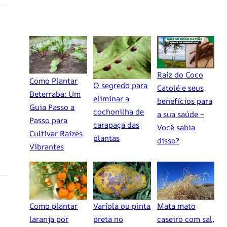
Raiz do Coco
Como Plantar
O segredo para
Catolé e seus
Beterraba: Um
eliminar a
benefícios para
Guia Passo a
cochonilha de
a sua saúde –
Passo para
carapaça das
Você sabia
Cultivar Raízes
plantas
disso?
Vibrantes
Como plantar
Varíola ou pinta
Mata mato
laranja por
preta no
caseiro com sal,