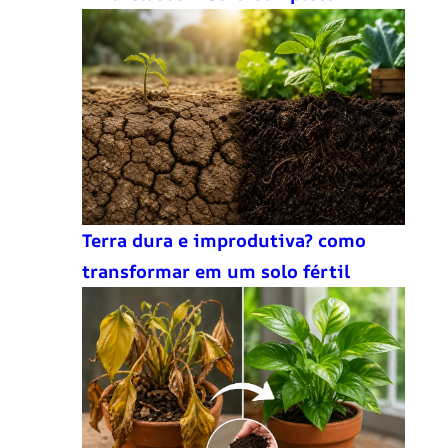
Terra dura e improdutiva? como
transformar em um solo fértil