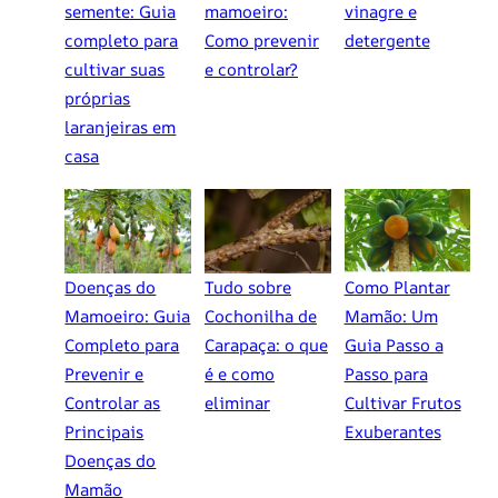
semente: Guia
mamoeiro:
vinagre e
completo para
Como prevenir
detergente
cultivar suas
e controlar?
próprias
laranjeiras em
casa
Doenças do
Tudo sobre
Como Plantar
Mamoeiro: Guia
Cochonilha de
Mamão: Um
Completo para
Carapaça: o que
Guia Passo a
Prevenir e
é e como
Passo para
Controlar as
eliminar
Cultivar Frutos
Principais
Exuberantes
Doenças do
Mamão