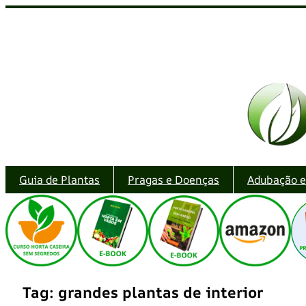
Pular
para
o
conteúdo
Guia de Plantas
Pragas e Doenças
Adubação 
Tag:
grandes plantas de interior