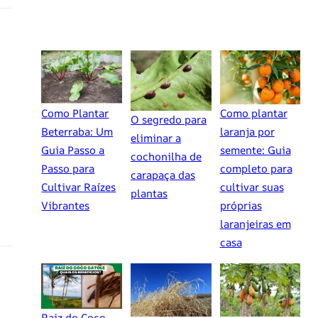
Como Plantar
Como plantar
O segredo para
Beterraba: Um
laranja por
eliminar a
Guia Passo a
semente: Guia
cochonilha de
Passo para
completo para
carapaça das
Cultivar Raízes
cultivar suas
plantas
Vibrantes
próprias
laranjeiras em
casa
Raiz do Coco