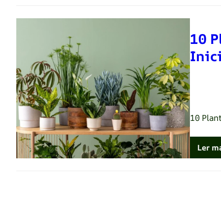
10 P
Inic
Renato 
10 Plant
Ler m