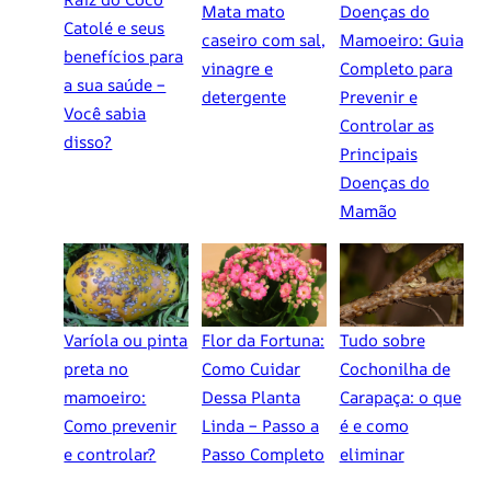
Mata mato
Doenças do
Catolé e seus
caseiro com sal,
Mamoeiro: Guia
benefícios para
vinagre e
Completo para
a sua saúde –
detergente
Prevenir e
Você sabia
Controlar as
disso?
Principais
Doenças do
Mamão
Varíola ou pinta
Flor da Fortuna:
Tudo sobre
preta no
Como Cuidar
Cochonilha de
mamoeiro:
Dessa Planta
Carapaça: o que
Como prevenir
Linda – Passo a
é e como
e controlar?
Passo Completo
eliminar