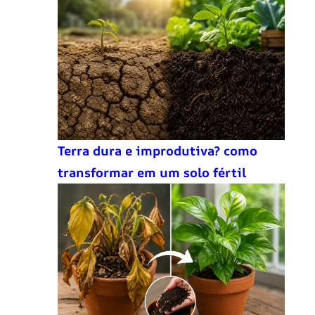
Terra dura e improdutiva? como
transformar em um solo fértil