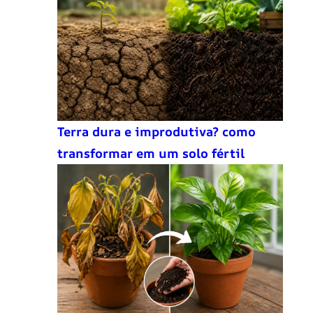
Terra dura e improdutiva? como
transformar em um solo fértil