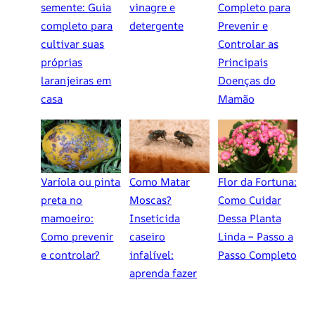
semente: Guia
vinagre e
Completo para
completo para
detergente
Prevenir e
cultivar suas
Controlar as
próprias
Principais
laranjeiras em
Doenças do
casa
Mamão
Varíola ou pinta
Como Matar
Flor da Fortuna:
preta no
Moscas?
Como Cuidar
mamoeiro:
Inseticida
Dessa Planta
Como prevenir
caseiro
Linda – Passo a
e controlar?
infalível:
Passo Completo
aprenda fazer