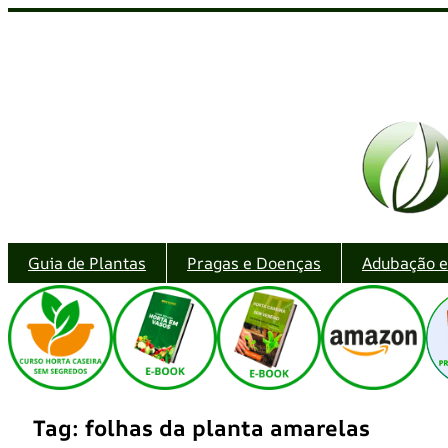
Pular
para
o
conteúdo
Guia de Plantas
Pragas e Doenças
Adubação 
Tag:
folhas da planta amarelas