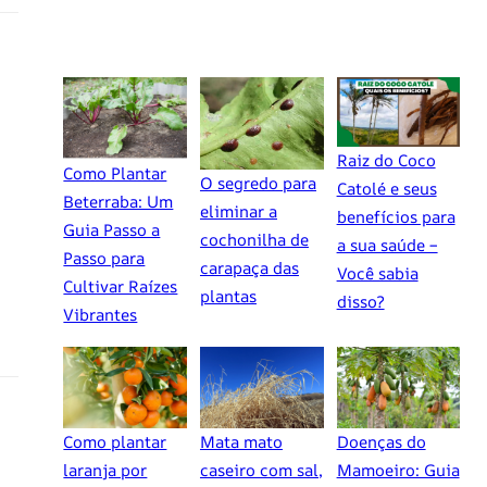
Raiz do Coco
Como Plantar
O segredo para
Catolé e seus
Beterraba: Um
eliminar a
benefícios para
Guia Passo a
cochonilha de
a sua saúde –
Passo para
carapaça das
Você sabia
Cultivar Raízes
plantas
disso?
Vibrantes
Como plantar
Mata mato
Doenças do
laranja por
caseiro com sal,
Mamoeiro: Guia