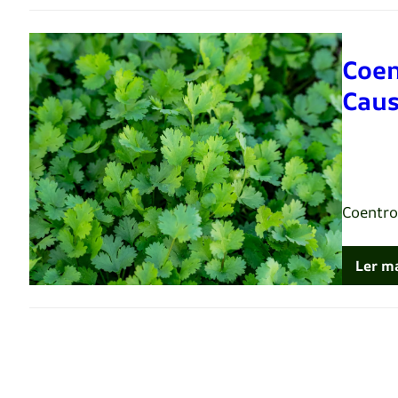
Coen
Caus
Renato 
Coentro
Ler m