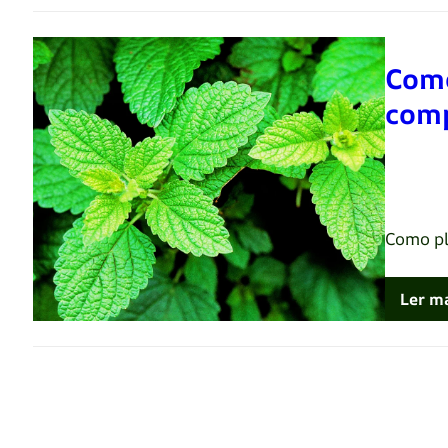
Como
comp
Renato 
Como pl
Ler m