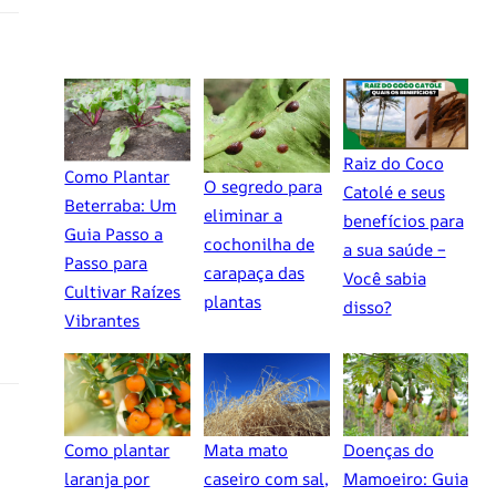
Raiz do Coco
Como Plantar
O segredo para
Catolé e seus
Beterraba: Um
eliminar a
benefícios para
Guia Passo a
cochonilha de
a sua saúde –
Passo para
carapaça das
Você sabia
Cultivar Raízes
plantas
disso?
Vibrantes
Como plantar
Mata mato
Doenças do
laranja por
caseiro com sal,
Mamoeiro: Guia