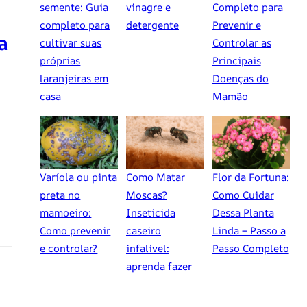
semente: Guia
vinagre e
Completo para
completo para
detergente
Prevenir e
a
cultivar suas
Controlar as
próprias
Principais
laranjeiras em
Doenças do
casa
Mamão
Varíola ou pinta
Como Matar
Flor da Fortuna:
preta no
Moscas?
Como Cuidar
mamoeiro:
Inseticida
Dessa Planta
Como prevenir
caseiro
Linda – Passo a
e controlar?
infalível:
Passo Completo
aprenda fazer