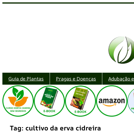
Pular
para
o
conteúdo
Guia de Plantas
Pragas e Doenças
Adubação 
Tag:
cultivo da erva cidreira