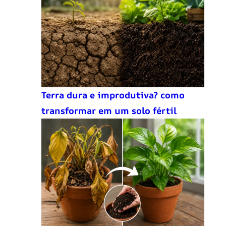
Terra dura e improdutiva? como
transformar em um solo fértil