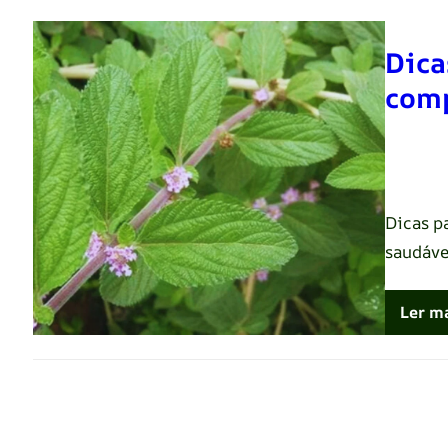
Dica
comp
Renato 
Dicas p
saudáve
Ler m