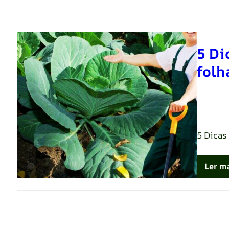
5 Di
folh
Renato 
5 Dicas
Ler m