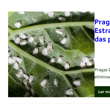
Prag
Estr
das 
Renato 
Pragas 
elimina
Ler m