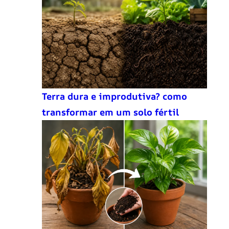
Terra dura e improdutiva? como
transformar em um solo fértil