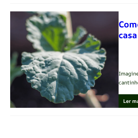
Como
casa
Renato 
Imagine 
cantin
Ler m