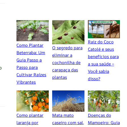
Raiz do Coco
Como Plantar
O segredo para
Catolé e seus
Beterraba: Um
eliminar a
benefícios para
Guia Passo a
cochonilha de
a sua saúde –
o
Passo para
carapaça das
Você sabia
Cultivar Raízes
plantas
disso?
Vibrantes
Como plantar
Mata mato
Doenças do
laranja por
caseiro com sal,
Mamoeiro: Guia