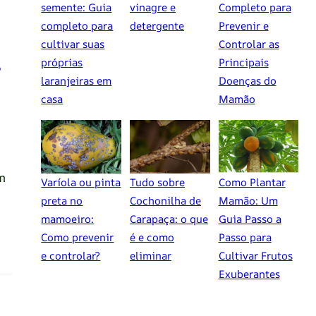
semente: Guia
vinagre e
Completo para
completo para
detergente
Prevenir e
cultivar suas
Controlar as
s
próprias
Principais
laranjeiras em
Doenças do
casa
Mamão
m
Varíola ou pinta
Tudo sobre
Como Plantar
preta no
Cochonilha de
Mamão: Um
mamoeiro:
Carapaça: o que
Guia Passo a
Como prevenir
é e como
Passo para
e controlar?
eliminar
Cultivar Frutos
Exuberantes