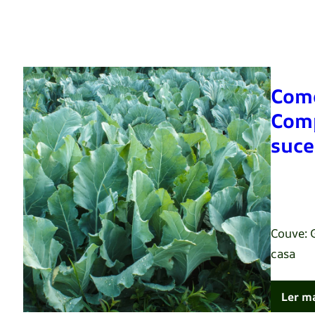
Como
Comp
suce
Renato 
Couve: 
casa
Ler m