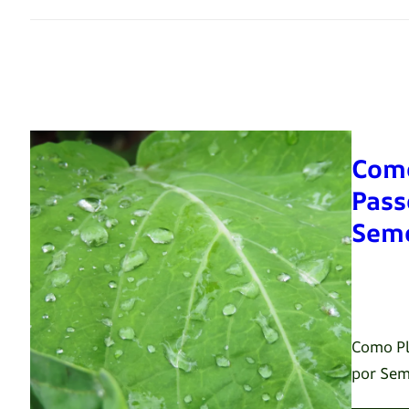
Como
Pass
Seme
Renato 
Como Pl
por Sem