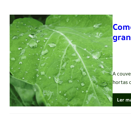
Como
gran
Renato 
A couve
hortas 
Ler m