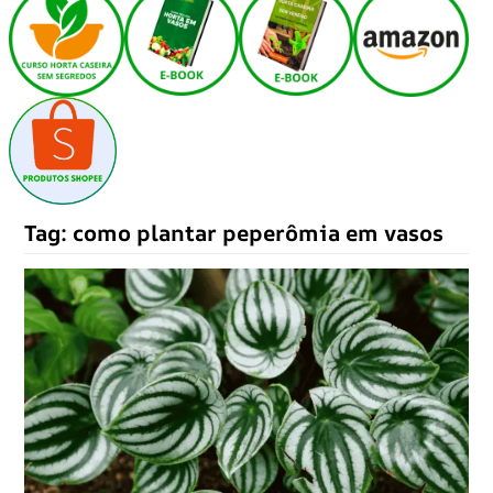
Tag:
como plantar peperômia em vasos