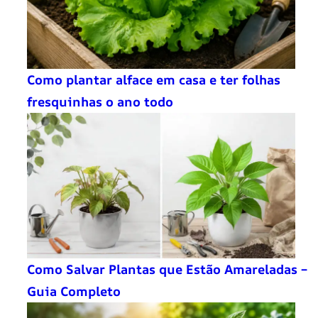
Como plantar alface em casa e ter folhas
fresquinhas o ano todo
Como Salvar Plantas que Estão Amareladas –
Guia Completo