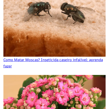
Como Matar Moscas? Inseticida caseiro infalível: aprenda
fazer