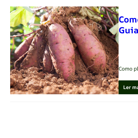
Como
Guia
Renato 
Como pl
Ler m