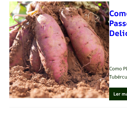
Como
Pass
Deli
Renato 
Como Pl
Tubércu
Ler m