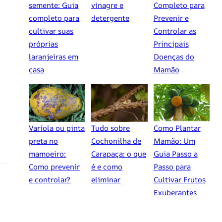
semente: Guia
vinagre e
Completo para
completo para
detergente
Prevenir e
cultivar suas
Controlar as
próprias
Principais
laranjeiras em
Doenças do
casa
Mamão
Varíola ou pinta
Tudo sobre
Como Plantar
preta no
Cochonilha de
Mamão: Um
mamoeiro:
Carapaça: o que
Guia Passo a
Como prevenir
é e como
Passo para
e controlar?
eliminar
Cultivar Frutos
Exuberantes