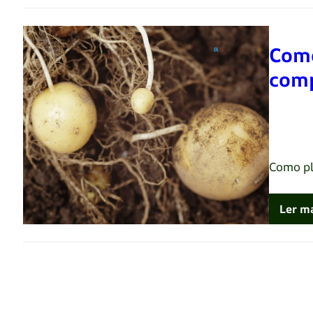
Como
comp
Renato 
Como pl
Ler m