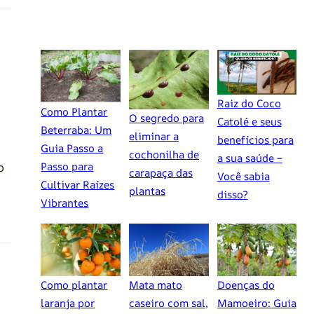
Raiz do Coco
Como Plantar
O segredo para
Catolé e seus
Beterraba: Um
eliminar a
benefícios para
Guia Passo a
cochonilha de
a sua saúde –
o
Passo para
carapaça das
Você sabia
Cultivar Raízes
plantas
disso?
Vibrantes
Como plantar
Mata mato
Doenças do
laranja por
caseiro com sal,
Mamoeiro: Guia