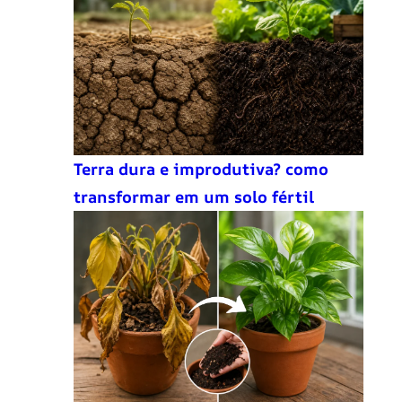
Terra dura e improdutiva? como
transformar em um solo fértil