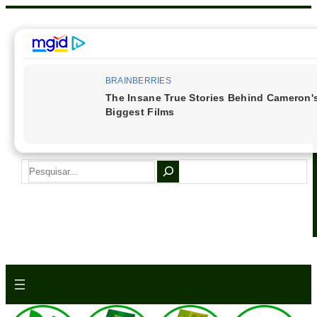
Pular
para
o
conteúdo
S
e
a
r
c
h