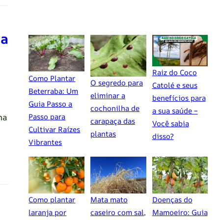
ia
Raiz do Coco
Como Plantar
O segredo para
Catolé e seus
Beterraba: Um
eliminar a
benefícios para
Guia Passo a
cochonilha de
a sua saúde –
na
Passo para
carapaça das
Você sabia
Cultivar Raízes
plantas
disso?
Vibrantes
Como plantar
Mata mato
Doenças do
laranja por
caseiro com sal,
Mamoeiro: Guia