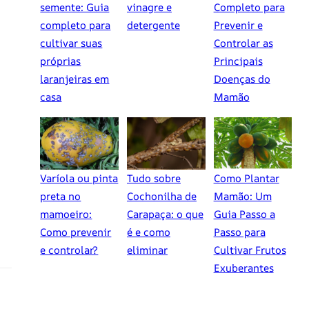
semente: Guia
vinagre e
Completo para
completo para
detergente
Prevenir e
cultivar suas
Controlar as
próprias
Principais
laranjeiras em
Doenças do
casa
Mamão
Varíola ou pinta
Tudo sobre
Como Plantar
preta no
Cochonilha de
Mamão: Um
mamoeiro:
Carapaça: o que
Guia Passo a
Como prevenir
é e como
Passo para
e controlar?
eliminar
Cultivar Frutos
Exuberantes