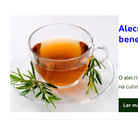
Alec
bene
Renato 
O alecr
na culin
Ler m