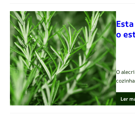
Esta
o es
Renato 
O alecr
cozinha
Ler m