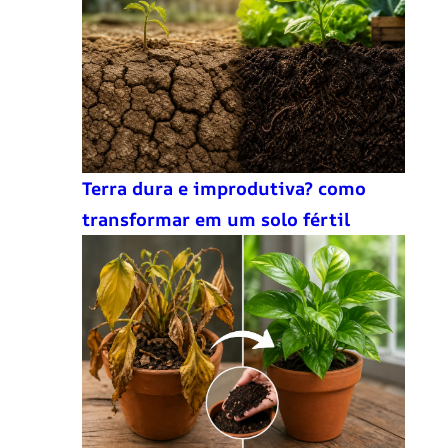
Terra dura e improdutiva? como
transformar em um solo fértil