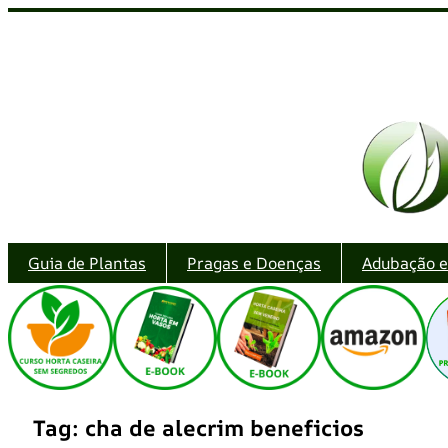
Pular
para
o
conteúdo
Guia de Plantas
Pragas e Doenças
Adubação 
Tag:
cha de alecrim beneficios