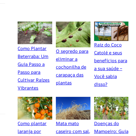
Raiz do Coco
Como Plantar
O segredo para
Catolé e seus
Beterraba: Um
eliminar a
benefícios para
Guia Passo a
cochonilha de
a sua saúde –
Passo para
carapaça das
Você sabia
Cultivar Raízes
plantas
disso?
Vibrantes
Como plantar
Mata mato
Doenças do
laranja por
caseiro com sal,
Mamoeiro: Guia