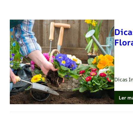
Dica
Flor
Renato 
Dicas I
Ler m