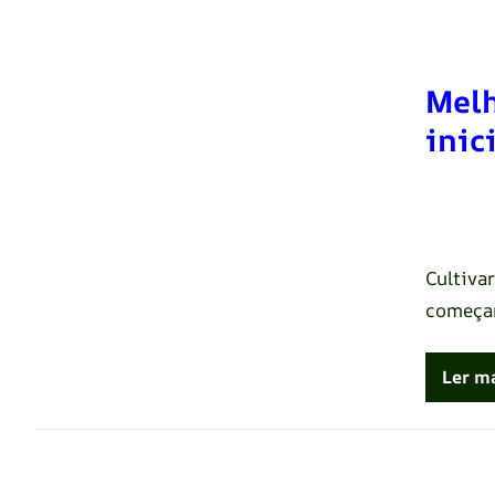
Melh
inic
Renato 
Cultiva
começa
Ler m