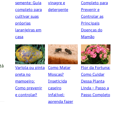
semente: Guia
vinagre e
Completo para
completo para
detergente
Prevenir e
cultivar suas
Controlar as
próprias
Principais
laranjeiras em
Doenças do
casa
Mamão
tá
Varíola ou pinta
Como Matar
Flor da Fortuna:
preta no
Moscas?
Como Cuidar
mamoeiro:
Inseticida
Dessa Planta
Como prevenir
caseiro
Linda – Passo a
e controlar?
infalível:
Passo Completo
aprenda fazer