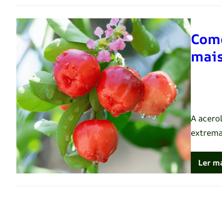
Como
mais
Renato 
A acero
extrema
Ler m