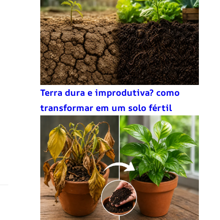
Terra dura e improdutiva? como
transformar em um solo fértil