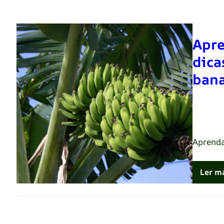
Apre
dica
ban
Renato 
Aprenda
Ler m