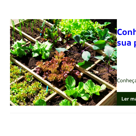
Conh
sua 
Renato 
Conheça
Ler m