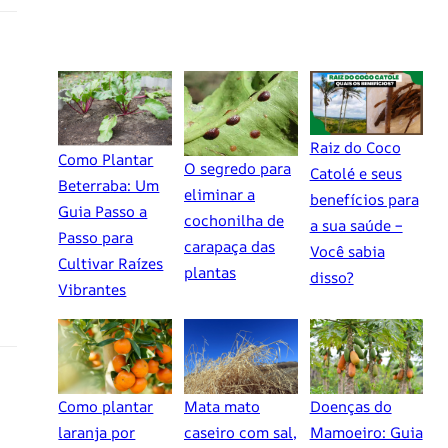
Raiz do Coco
Como Plantar
O segredo para
Catolé e seus
Beterraba: Um
eliminar a
benefícios para
Guia Passo a
cochonilha de
a sua saúde –
Passo para
carapaça das
Você sabia
Cultivar Raízes
plantas
disso?
Vibrantes
Como plantar
Mata mato
Doenças do
laranja por
caseiro com sal,
Mamoeiro: Guia