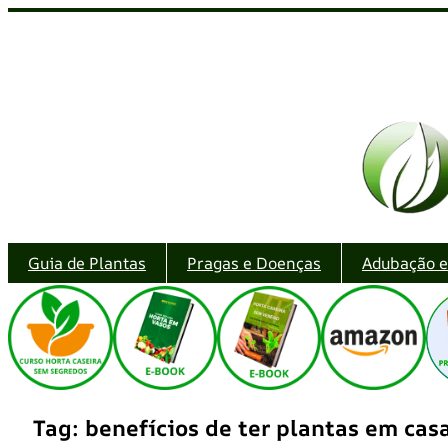
Pular
para
o
conteúdo
Guia de Plantas
Pragas e Doenças
Adubação 
Tag:
benefícios de ter plantas em cas