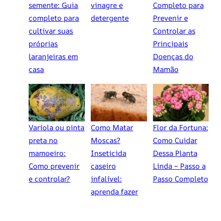
semente: Guia
vinagre e
Completo para
completo para
detergente
Prevenir e
cultivar suas
Controlar as
próprias
Principais
laranjeiras em
Doenças do
casa
Mamão
Varíola ou pinta
Como Matar
Flor da Fortuna:
preta no
Moscas?
Como Cuidar
mamoeiro:
Inseticida
Dessa Planta
Como prevenir
caseiro
Linda – Passo a
e controlar?
infalível:
Passo Completo
aprenda fazer