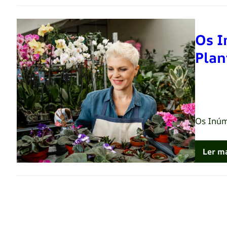
Os I
Plan
Renato 
Os Inúm
Ler m