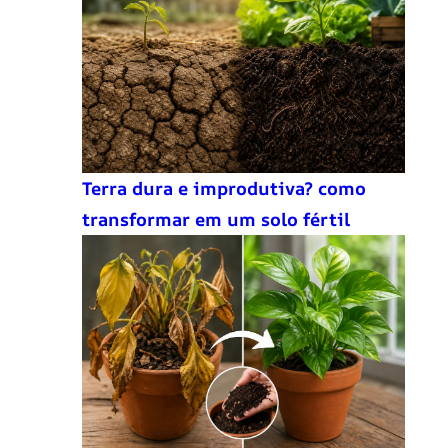
Terra dura e improdutiva? como
transformar em um solo fértil