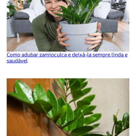
Como adubar zamioculca e deixá-la sempre linda e
saudável