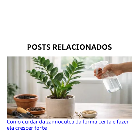
r
r
e
g
a
POSTS RELACIONADOS
n
d
o
…
Como cuidar da zamioculca da forma certa e fazer
ela crescer forte