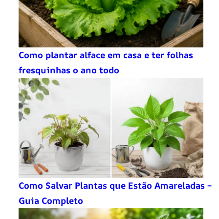
Como plantar alface em casa e ter folhas
fresquinhas o ano todo
Como Salvar Plantas que Estão Amareladas –
Guia Completo