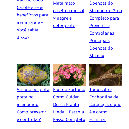
Mata mato
Doenças do
Catolé e seus
caseiro com sal,
Mamoeiro: Guia
benefícios para
vinagre e
Completo para
a sua saúde –
detergente
Prevenir e
Você sabia
Controlar as
disso?
Principais
Doenças do
Mamão
Varíola ou pinta
Flor da Fortuna:
Tudo sobre
preta no
Como Cuidar
Cochonilha de
mamoeiro:
Dessa Planta
Carapaça: o que
Como prevenir
Linda – Passo a
é e como
e controlar?
Passo Completo
eliminar