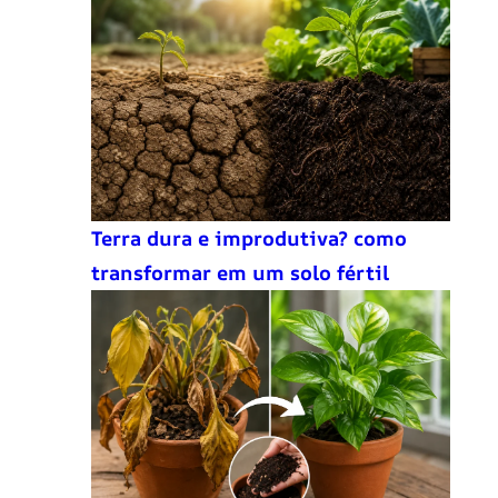
Terra dura e improdutiva? como
transformar em um solo fértil