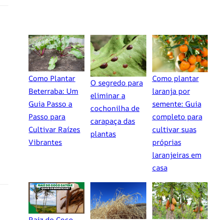
Como Plantar
Como plantar
O segredo para
Beterraba: Um
laranja por
eliminar a
Guia Passo a
semente: Guia
cochonilha de
Passo para
completo para
carapaça das
Cultivar Raízes
cultivar suas
plantas
Vibrantes
próprias
laranjeiras em
casa
Raiz do Coco