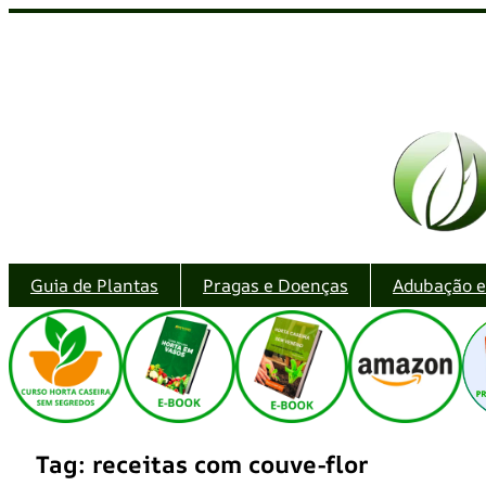
Pular
para
o
conteúdo
Guia de Plantas
Pragas e Doenças
Adubação 
Tag:
receitas com couve-flor