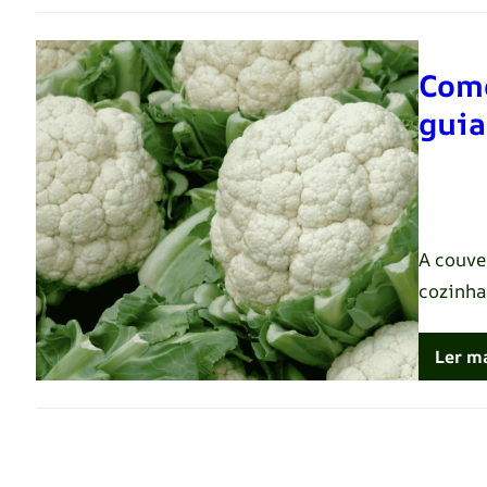
Como
guia
Renato 
A couve-
cozinha 
Ler m