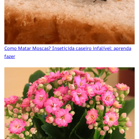
Como Matar Moscas? Inseticida caseiro infalível: aprenda
fazer