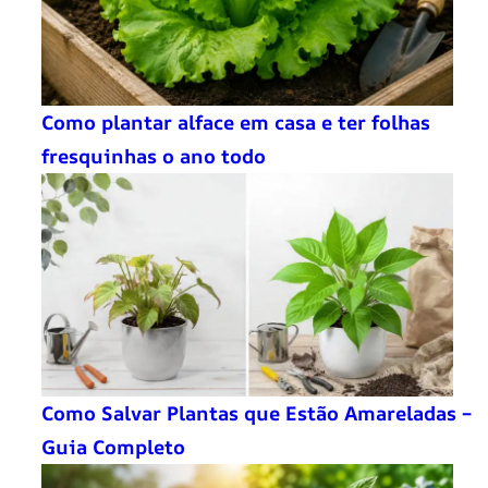
Como plantar alface em casa e ter folhas
fresquinhas o ano todo
Como Salvar Plantas que Estão Amareladas –
Guia Completo