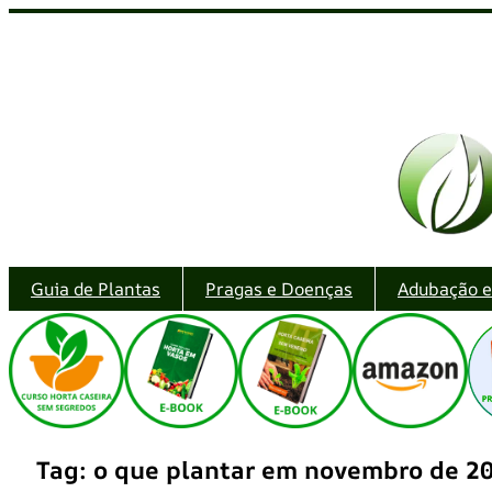
Pular
para
o
conteúdo
Guia de Plantas
Pragas e Doenças
Adubação 
Tag:
o que plantar em novembro de 2