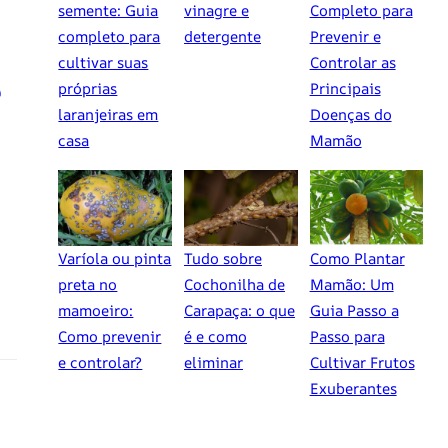
semente: Guia
vinagre e
Completo para
completo para
detergente
Prevenir e
cultivar suas
Controlar as
e
próprias
Principais
laranjeiras em
Doenças do
casa
Mamão
Varíola ou pinta
Tudo sobre
Como Plantar
preta no
Cochonilha de
Mamão: Um
mamoeiro:
Carapaça: o que
Guia Passo a
Como prevenir
é e como
Passo para
e controlar?
eliminar
Cultivar Frutos
Exuberantes