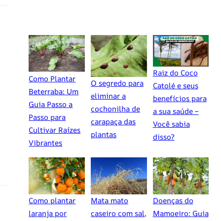
Raiz do Coco
Como Plantar
O segredo para
Catolé e seus
Beterraba: Um
eliminar a
benefícios para
Guia Passo a
cochonilha de
a sua saúde –
Passo para
carapaça das
Você sabia
Cultivar Raízes
plantas
disso?
Vibrantes
Como plantar
Mata mato
Doenças do
laranja por
caseiro com sal,
Mamoeiro: Guia