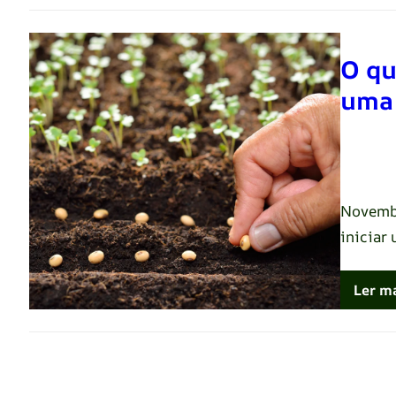
O qu
uma 
Renato 
Novembr
iniciar
Ler m