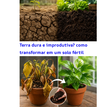
Terra dura e improdutiva? como
transformar em um solo fértil