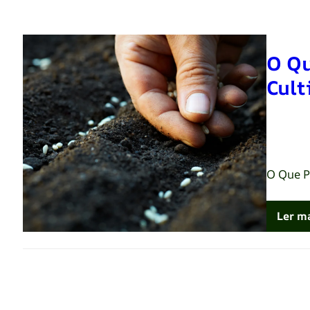
O Qu
Cult
Renato 
O Que P
Ler m