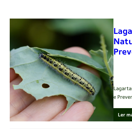
Laga
Natu
Prev
Renato 
Lagarta
e Preve
Ler m