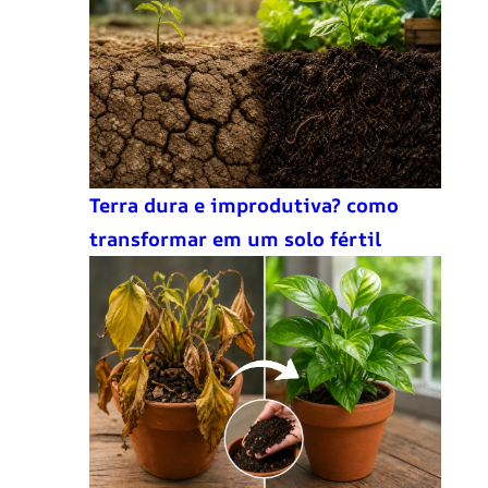
Terra dura e improdutiva? como
transformar em um solo fértil