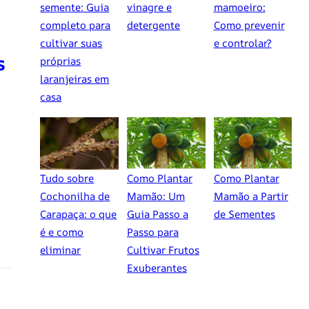
semente: Guia
vinagre e
mamoeiro:
completo para
detergente
Como prevenir
cultivar suas
e controlar?
s
próprias
laranjeiras em
casa
Tudo sobre
Como Plantar
Como Plantar
Cochonilha de
Mamão: Um
Mamão a Partir
Carapaça: o que
Guia Passo a
de Sementes
é e como
Passo para
eliminar
Cultivar Frutos
Exuberantes