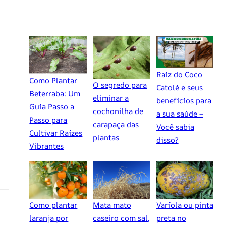
Raiz do Coco
Como Plantar
O segredo para
Catolé e seus
Beterraba: Um
eliminar a
benefícios para
Guia Passo a
cochonilha de
a sua saúde –
Passo para
carapaça das
Você sabia
Cultivar Raízes
plantas
disso?
Vibrantes
Como plantar
Mata mato
Varíola ou pinta
laranja por
caseiro com sal,
preta no