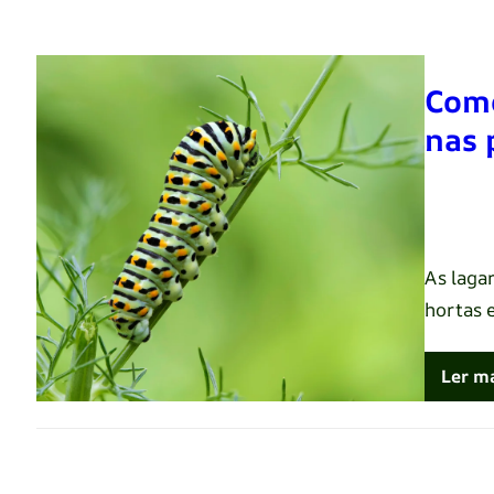
Como
nas 
Renato 
As laga
hortas 
Ler m