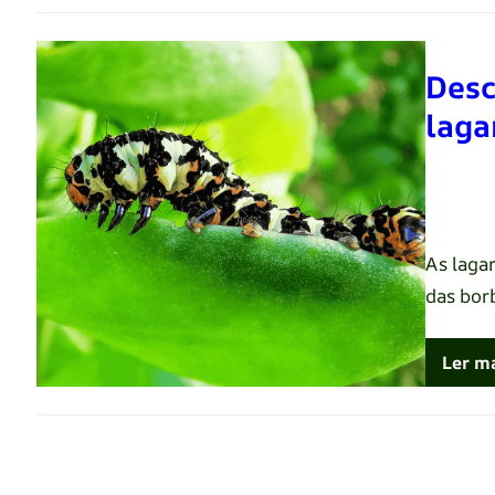
Desc
laga
Renato 
As laga
das bor
Ler m