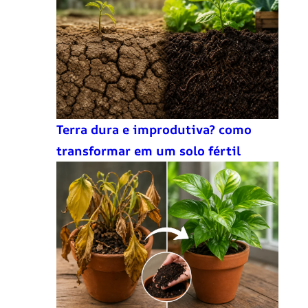
Terra dura e improdutiva? como
transformar em um solo fértil