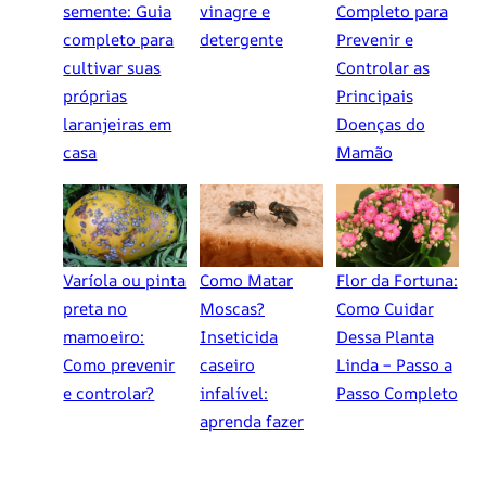
semente: Guia
vinagre e
Completo para
completo para
detergente
Prevenir e
cultivar suas
Controlar as
próprias
Principais
laranjeiras em
Doenças do
casa
Mamão
Varíola ou pinta
Como Matar
Flor da Fortuna:
preta no
Moscas?
Como Cuidar
mamoeiro:
Inseticida
Dessa Planta
Como prevenir
caseiro
Linda – Passo a
e controlar?
infalível:
Passo Completo
aprenda fazer