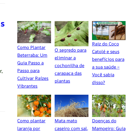
as
Raiz do Coco
Como Plantar
O segredo para
Catolé e seus
Beterraba: Um
eliminar a
benefícios para
Guia Passo a
cochonilha de
a sua saúde –
r,
Passo para
carapaça das
Você sabia
Cultivar Raízes
plantas
disso?
Vibrantes
Como plantar
Mata mato
Doenças do
laranja por
caseiro com sal,
Mamoeiro: Guia