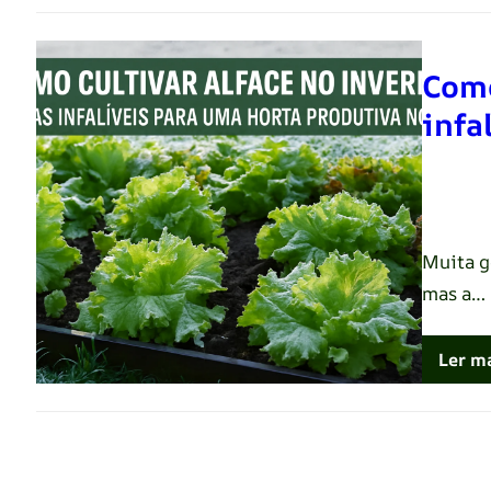
Como
infa
Renato 
Muita g
mas a…
Ler m