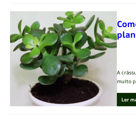
Como
plan
Renato 
A cráss
muito p
Ler m