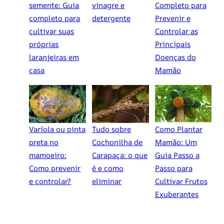
semente: Guia
vinagre e
Completo para
completo para
detergente
Prevenir e
cultivar suas
Controlar as
próprias
Principais
laranjeiras em
Doenças do
casa
Mamão
Varíola ou pinta
Tudo sobre
Como Plantar
preta no
Cochonilha de
Mamão: Um
mamoeiro:
Carapaça: o que
Guia Passo a
Como prevenir
é e como
Passo para
e controlar?
eliminar
Cultivar Frutos
Exuberantes