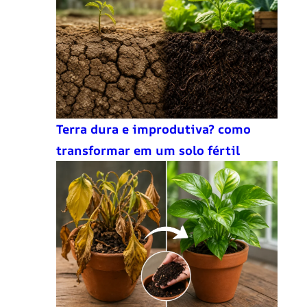
Terra dura e improdutiva? como
transformar em um solo fértil