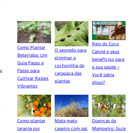
Raiz do Coco
Como Plantar
O segredo para
Catolé e seus
Beterraba: Um
eliminar a
benefícios para
Guia Passo a
cochonilha de
a sua saúde –
a
Passo para
carapaça das
Você sabia
Cultivar Raízes
plantas
disso?
Vibrantes
Como plantar
Mata mato
Doenças do
laranja por
caseiro com sal,
Mamoeiro: Guia