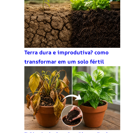
Terra dura e improdutiva? como
transformar em um solo fértil