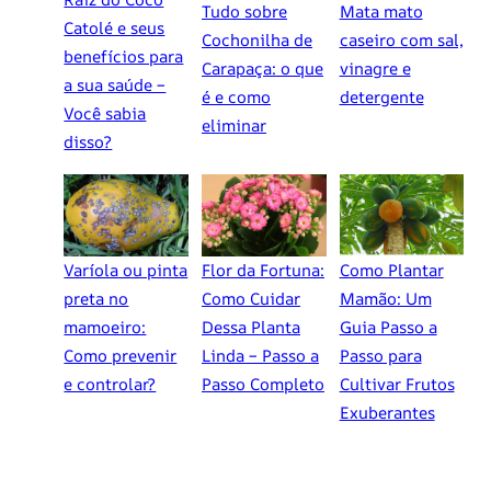
Tudo sobre
Mata mato
Catolé e seus
Cochonilha de
caseiro com sal,
benefícios para
Carapaça: o que
vinagre e
a sua saúde –
é e como
detergente
Você sabia
eliminar
disso?
Varíola ou pinta
Flor da Fortuna:
Como Plantar
preta no
Como Cuidar
Mamão: Um
mamoeiro:
Dessa Planta
Guia Passo a
Como prevenir
Linda – Passo a
Passo para
e controlar?
Passo Completo
Cultivar Frutos
Exuberantes