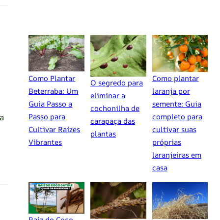
Como Plantar
Como plantar
O segredo para
Beterraba: Um
laranja por
eliminar a
Guia Passo a
semente: Guia
cochonilha de
a
Passo para
completo para
carapaça das
Cultivar Raízes
cultivar suas
plantas
Vibrantes
próprias
laranjeiras em
casa
Raiz do Coco