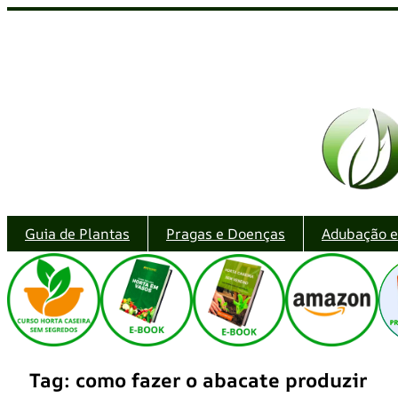
Pular
para
o
conteúdo
Guia de Plantas
Pragas e Doenças
Adubação 
Tag:
como fazer o abacate produzir