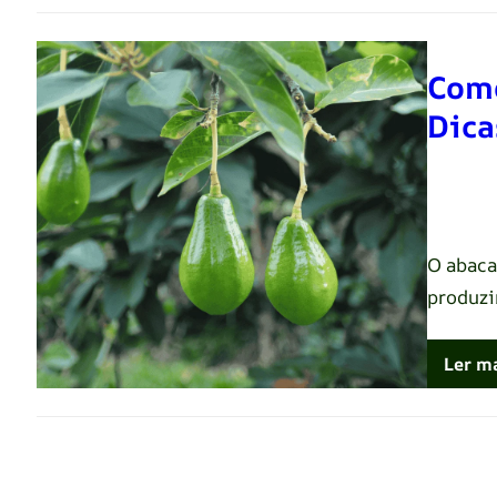
Como
Dica
Renato 
O abaca
produzi
Ler m