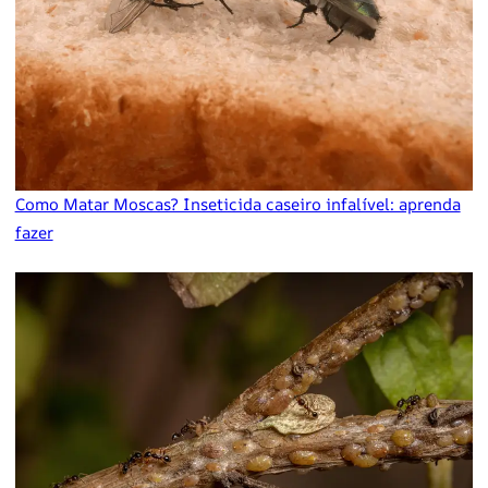
Como Matar Moscas? Inseticida caseiro infalível: aprenda
fazer