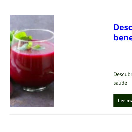
Desc
bene
Renato 
Descubr
saúde
Ler m