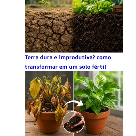
Terra dura e improdutiva? como
transformar em um solo fértil