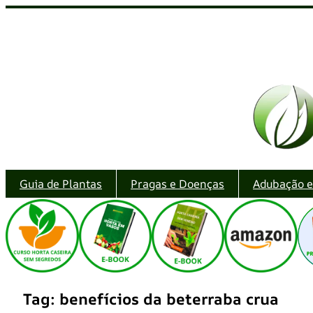
Pular
para
o
conteúdo
Guia de Plantas
Pragas e Doenças
Adubação 
Tag:
benefícios da beterraba crua