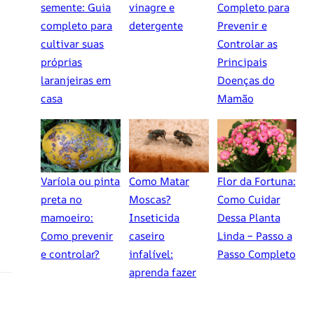
semente: Guia
vinagre e
Completo para
completo para
detergente
Prevenir e
cultivar suas
Controlar as
próprias
Principais
laranjeiras em
Doenças do
casa
Mamão
Varíola ou pinta
Como Matar
Flor da Fortuna:
preta no
Moscas?
Como Cuidar
mamoeiro:
Inseticida
Dessa Planta
Como prevenir
caseiro
Linda – Passo a
e controlar?
infalível:
Passo Completo
aprenda fazer