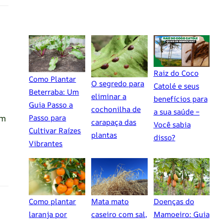
Raiz do Coco
Como Plantar
O segredo para
Catolé e seus
Beterraba: Um
eliminar a
benefícios para
Guia Passo a
cochonilha de
a sua saúde –
ém
Passo para
carapaça das
Você sabia
Cultivar Raízes
plantas
disso?
Vibrantes
Como plantar
Mata mato
Doenças do
laranja por
caseiro com sal,
Mamoeiro: Guia