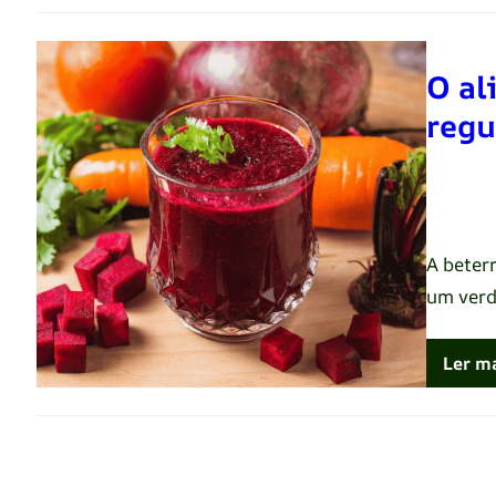
O al
regu
Renato 
A beter
um verd
Ler m