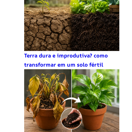
Terra dura e improdutiva? como
transformar em um solo fértil