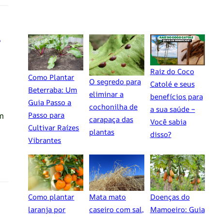
s
Raiz do Coco
Como Plantar
O segredo para
Catolé e seus
Beterraba: Um
eliminar a
benefícios para
Guia Passo a
cochonilha de
a sua saúde –
m
Passo para
carapaça das
Você sabia
Cultivar Raízes
plantas
disso?
Vibrantes
Como plantar
Mata mato
Doenças do
laranja por
caseiro com sal,
Mamoeiro: Guia