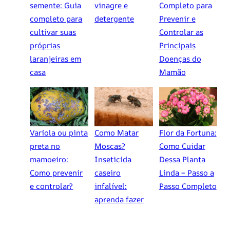
semente: Guia
vinagre e
Completo para
completo para
detergente
Prevenir e
cultivar suas
Controlar as
próprias
Principais
laranjeiras em
Doenças do
casa
Mamão
Varíola ou pinta
Como Matar
Flor da Fortuna:
preta no
Moscas?
Como Cuidar
mamoeiro:
Inseticida
Dessa Planta
Como prevenir
caseiro
Linda – Passo a
e controlar?
infalível:
Passo Completo
aprenda fazer