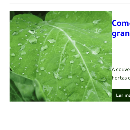
Como
gran
Renato 
A couve
hortas 
Ler m